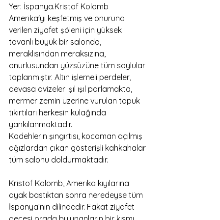
Yer: İspanya.Kristof Kolomb 
Amerika'yı keşfetmiş ve onuruna 
verilen ziyafet şöleni için yüksek 
tavanlı büyük bir salonda, 
meraklısından meraksızına, 
onurlusundan yüzsüzüne tüm soylular 
toplanmıştır. Altın işlemeli perdeler, 
devasa avizeler ışıl ışıl parlamakta, 
mermer zemin üzerine vurulan topuk 
tıkırtıları herkesin kulağında 
yankılanmaktadır.
Kadehlerin şıngırtısı, kocaman açılmış 
ağızlardan çıkan gösterişli kahkahalar 
tüm salonu doldurmaktadır.
Kristof Kolomb, Amerika kıyılarına 
ayak bastıktan sonra neredeyse tüm 
İspanya’nın dilindedir. Fakat ziyafet 
gecesi orada bulunanların bir kısmı 