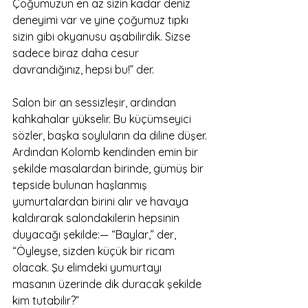
Çoğumuzun en az sizin kadar deniz 
deneyimi var ve yine çoğumuz tıpkı 
sizin gibi okyanusu aşabilirdik. Sizse 
sadece biraz daha cesur 
davrandığınız, hepsi bu!” der.
Salon bir an sessizleşir, ardından 
kahkahalar yükselir. Bu küçümseyici 
sözler, başka soyluların da diline düşer.
Ardından Kolomb kendinden emin bir 
şekilde masalardan birinde, gümüş bir 
tepside bulunan haşlanmış 
yumurtalardan birini alır ve havaya 
kaldırarak salondakilerin hepsinin 
duyacağı şekilde:— “Baylar,” der, 
“Öyleyse, sizden küçük bir ricam 
olacak. Şu elimdeki yumurtayı 
masanın üzerinde dik duracak şekilde 
kim tutabilir?”