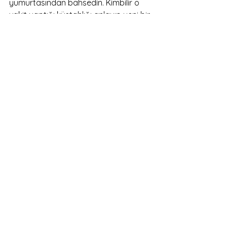
yumurtasından bahsedin. Kimbilir o 
vakit yaptığı küstahlığı anlayıp yeni bir 
sey öğrenmenin mutluluğunu 
yaşayabilir. 
Görüşmek üzere, sağlıcakla kalın.
Blog Yazıları
Hepsini Gör
Son Yazılar