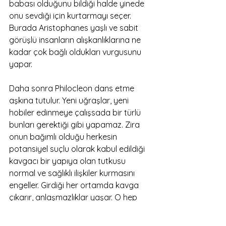
babası olduğunu bildiği halde yinede 
onu sevdiği için kurtarmayı seçer. 
Burada Aristophanes yaşlı ve sabit 
görüşlü insanların alışkanlıklarına ne 
kadar çok bağlı oldukları vurgusunu 
yapar. 
Daha sonra Philocleon dans etme 
aşkına tutulur. Yeni uğraşlar, yeni 
hobiler edinmeye çalışsada bir türlü 
bunları gerektiği gibi yapamaz. Zira 
onun bağımlı olduğu herkesin 
potansiyel suçlu olarak kabul edildiği 
kavgacı bir yapıya olan tutkusu 
normal ve sağlıklı ilişkiler kurmasını 
engeller. Girdiği her ortamda kavga 
çıkarır, anlaşmazlıklar yaşar. O hep 
düşük profilli ve eğitimsiz olmasının 
bedelini hır gür çıkararak bastırmaya 