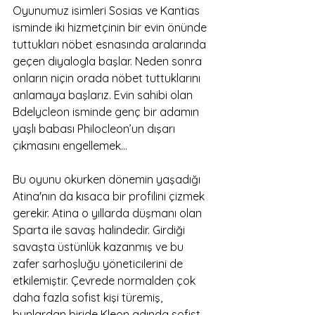
Oyunumuz isimleri Sosias ve Kantias 
isminde iki hizmetçinin bir evin önünde 
tuttukları nöbet esnasında aralarında 
geçen diyalogla başlar. Neden sonra 
onların niçin orada nöbet tuttuklarını 
anlamaya başlarız. Evin sahibi olan 
Bdelycleon isminde genç bir adamın 
yaşlı babası Philocleon’un dışarı 
çıkmasını engellemek… 
Bu oyunu okurken dönemin yaşadığı 
Atina'nın da kısaca bir profilini çizmek 
gerekir. Atina o yıllarda düşmanı olan 
Sparta ile savaş halindedir. Girdiği 
savaşta üstünlük kazanmış ve bu 
zafer sarhoşluğu yöneticilerini de 
etkilemiştir. Çevrede normalden çok 
daha fazla sofist kişi türemiş, 
bunlardan biride Kleon adında sofist 