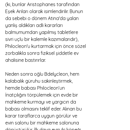
(ki, bunlar Aristophanes tarafından 
Eşek Arıları olarak isimlendirilir. Bunun 
da sebebi o dönem Atina'da yalan 
yanlış aldıkları adli kararları 
balmumumdan yapılmış tabletlere 
sivri uçlu bir kalemle kazımalarıdır), 
Philocleon'u kurtarmak için önce sözel 
zorbalıkla sonra fiziksel şiddetle ev 
ahalisine bastırırlar. 
Neden sonra oğlu Bdelycleon, hem 
kalabalık güruhu sakinleştirmek, 
hemde babası Philocleon’un 
İnatçılığını törpülemek için evde bir 
mahkeme kurmayı ve yargıcın da 
babası olmasını teklif eder. Alınan bu 
karar taraflarca uygun görülür ve 
evin salonu bir mahkeme salonuna 
dönüştürülür. İlk dava evin iki köpeği 