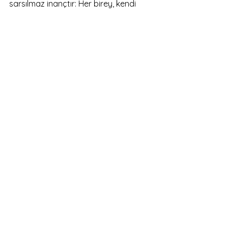
sarsılmaz inançtır: Her birey, kendi 
varoluşunu seçme ve biçimlendirme 
kudretine sahiptir.
Belki de bu yüzden, yüzyıllar sonra bile 
onun sesi bize ulaşmaya devam 
ediyor: 
“Kendini bilen, kendinde olan her şeyi 
bilir.” 
Başka bir Akıl Fikir Gezegeni 
bölümünde görüşünceye dek,  
sağlıcakla kalın.
Blog Yazıları