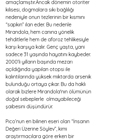
amaçlamıştır.Ancak dönemin otoriter 
kilisesi, dogmalara sıkı bağlılığı 
nedeniyle onun tezlerinin bir kısmını 
“sapkın” ilan eder. Bu nedenle 
Mirandola, hem canına yönelik 
tehditlerle hem de aforoz tehlikesiyle 
karşı karşıya kalır. Genç yaşta, yani 
sadece 31 yaşında hayatını kaybeder. 
2000’li yılların başında mezarı 
açıldığında yapılan otopsi ile 
kalıntılarında yüksek miktarda arsenik 
bulunduğu ortaya çıkar. Bu da haklı 
olarak bizlere Mirandola'nın ölümünün 
doğal sebeplerle  olmayabileceği 
şaibesini düşündürür.
Pico’nun en bilinen eseri olan “İnsanın 
Değeri Üzerine Söylev”, kimi 
araştırmacılara göre erken bir 