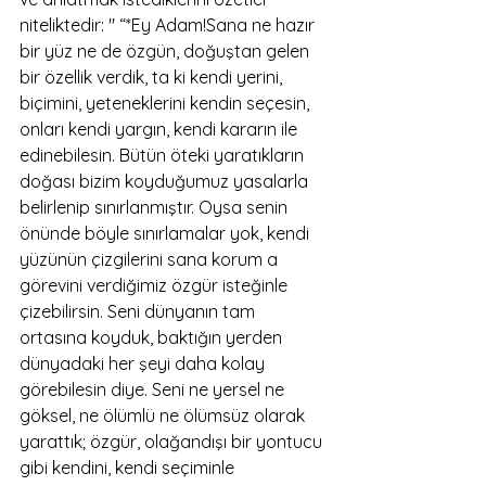
niteliktedir: " “*Ey Adam!Sana ne hazır 
bir yüz ne de özgün, doğuştan gelen 
bir özellik verdik, ta ki kendi yerini, 
biçimini, yeteneklerini kendin seçesin, 
onları kendi yargın, kendi kararın ile 
edinebilesin. Bütün öteki yaratıkların 
doğası bizim koyduğumuz yasalarla 
belirlenip sınırlanmıştır. Oysa senin 
önünde böyle sınırlamalar yok, kendi 
yüzünün çizgilerini sana korum a 
görevini verdiğimiz özgür isteğinle 
çizebilirsin. Seni dünyanın tam 
ortasına koyduk, baktığın yerden 
dünyadaki her şeyi daha kolay 
görebilesin diye. Seni ne yersel ne 
göksel, ne ölümlü ne ölümsüz olarak 
yarattık; özgür, olağandışı bir yontucu 
gibi kendini, kendi seçiminle 