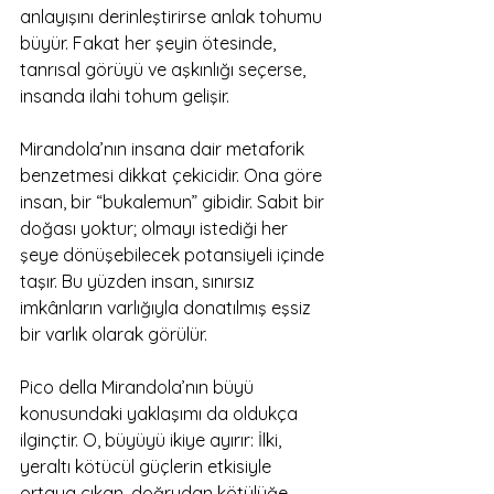
anlayışını derinleştirirse anlak tohumu 
büyür. Fakat her şeyin ötesinde, 
tanrısal görüyü ve aşkınlığı seçerse, 
insanda ilahi tohum gelişir.
Mirandola’nın insana dair metaforik 
benzetmesi dikkat çekicidir. Ona göre 
insan, bir “bukalemun” gibidir. Sabit bir 
doğası yoktur; olmayı istediği her 
şeye dönüşebilecek potansiyeli içinde 
taşır. Bu yüzden insan, sınırsız 
imkânların varlığıyla donatılmış eşsiz 
bir varlık olarak görülür.
Pico della Mirandola’nın büyü 
konusundaki yaklaşımı da oldukça 
ilginçtir. O, büyüyü ikiye ayırır: İlki, 
yeraltı kötücül güçlerin etkisiyle 
ortaya çıkan, doğrudan kötülüğe 