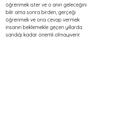
öğrenmek ister ve o anın geleceğini 
bilir ama sonra birden, gerçeği 
öğrenmek ve ona cevap vermek 
insanın beklemekle geçen yıllarda 
sandığı kadar önemli olmayıverir. 
Yavaş yavaş dünyayı anlar ve sonra 
ölür.
Başka bir Akıl Fikir Gezegeni 
bölümünde buluşmak üzere, 
Sağlıcakla kalın 🤗
Blog Yazıları
Hepsini Gör
Son Yazılar