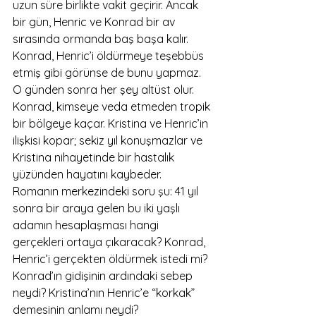
uzun süre birlikte vakit geçirir. Ancak 
bir gün, Henric ve Konrad bir av 
sırasında ormanda baş başa kalır. 
Konrad, Henric’i öldürmeye teşebbüs 
etmiş gibi görünse de bunu yapmaz. 
O günden sonra her şey altüst olur. 
Konrad, kimseye veda etmeden tropik 
bir bölgeye kaçar. Kristina ve Henric’in 
ilişkisi kopar; sekiz yıl konuşmazlar ve 
Kristina nihayetinde bir hastalık 
yüzünden hayatını kaybeder.
Romanın merkezindeki soru şu: 41 yıl 
sonra bir araya gelen bu iki yaşlı 
adamın hesaplaşması hangi 
gerçekleri ortaya çıkaracak? Konrad, 
Henric’i gerçekten öldürmek istedi mi? 
Konrad’ın gidişinin ardındaki sebep 
neydi? Kristina’nın Henric’e “korkak” 
demesinin anlamı neydi?