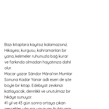
Bazı kitaplara kayıtsız kalamazsınız. 
Hikayesi, kurgusu, kahramanları bir 
yana, kelimeler ruhunuzla bağ kurar 
ve farkında olmadan hayatınıza dahil 
olur.
Macar yazar Sándor Márai’nin Mumlar 
Sonuna Kadar Yanar adlı eseri de işte 
böyle bir kitap. Edebiyat zevkinizi 
katlayacak, derinlikli ve unutulmaz bir 
hikâye sunuyor.
41 yıl ve 43 gün sonra ortaya çıkan 
gerçekler uğruna yaşayan iki ihtiyarın 