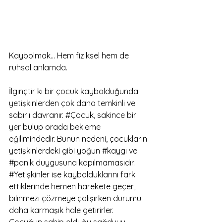
Kaybolmak... Hem fiziksel hem de 
ruhsal anlamda. 
İlginçtir ki bir çocuk kaybolduğunda 
yetişkinlerden çok daha temkinli ve 
sabırlı davranır. 
#Çocuk
, sakince bir 
yer bulup orada bekleme 
eğilimindedir. Bunun nedeni, çocukların 
yetişkinlerdeki gibi yoğun 
#kaygı
 ve 
#panik
 duygusuna kapılmamasıdır. 
#Yetişkinler
 ise kaybolduklarını fark 
ettiklerinde hemen harekete geçer, 
bilinmezi çözmeye çalışırken durumu 
daha karmaşık hale getirirler. 