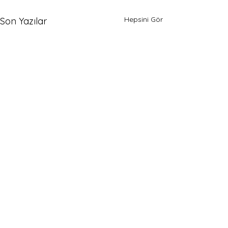
Hepsini Gör
Son Yazılar
Trajik İyimserlik
Toksik olumlam
Bazı insanlar vard