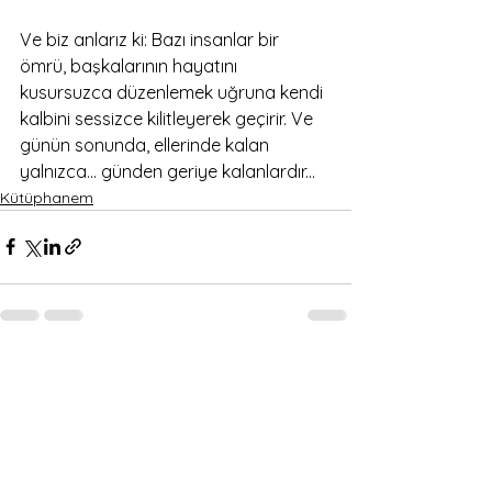
Ve biz anlarız ki: Bazı insanlar bir 
ömrü, başkalarının hayatını 
kusursuzca düzenlemek uğruna kendi 
kalbini sessizce kilitleyerek geçirir. Ve 
günün sonunda, ellerinde kalan 
yalnızca… günden geriye kalanlardır...
Kütüphanem
Hepsini Gör
Son Yazılar