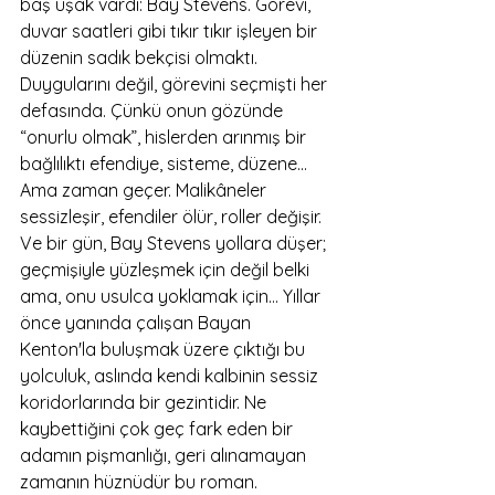
baş uşak vardı: Bay Stevens. Görevi, 
duvar saatleri gibi tıkır tıkır işleyen bir 
düzenin sadık bekçisi olmaktı. 
Duygularını değil, görevini seçmişti her 
defasında. Çünkü onun gözünde 
“onurlu olmak”, hislerden arınmış bir 
bağlılıktı efendiye, sisteme, düzene...
Ama zaman geçer. Malikâneler 
sessizleşir, efendiler ölür, roller değişir. 
Ve bir gün, Bay Stevens yollara düşer; 
geçmişiyle yüzleşmek için değil belki 
ama, onu usulca yoklamak için… Yıllar 
önce yanında çalışan Bayan 
Kenton'la buluşmak üzere çıktığı bu 
yolculuk, aslında kendi kalbinin sessiz 
koridorlarında bir gezintidir. Ne 
kaybettiğini çok geç fark eden bir 
adamın pişmanlığı, geri alınamayan 
zamanın hüznüdür bu roman.