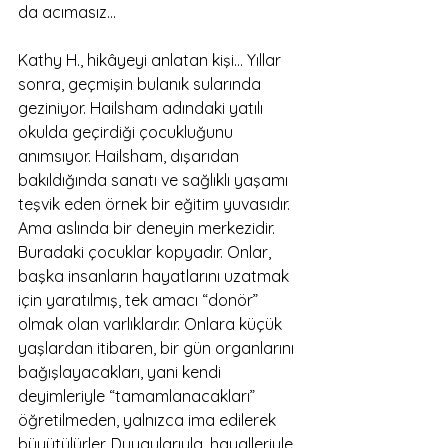
da acımasız…
Kathy H., hikâyeyi anlatan kişi… Yıllar 
sonra, geçmişin bulanık sularında 
geziniyor. Hailsham adındaki yatılı 
okulda geçirdiği çocukluğunu 
anımsıyor. Hailsham, dışarıdan 
bakıldığında sanatı ve sağlıklı yaşamı 
teşvik eden örnek bir eğitim yuvasıdır. 
Ama aslında bir deneyin merkezidir. 
Buradaki çocuklar kopyadır. Onlar, 
başka insanların hayatlarını uzatmak 
için yaratılmış, tek amacı “donör” 
olmak olan varlıklardır. Onlara küçük 
yaşlardan itibaren, bir gün organlarını 
bağışlayacakları, yani kendi 
deyimleriyle “tamamlanacakları” 
öğretilmeden, yalnızca ima edilerek 
büyütülürler. Duygularıyla, hayalleriyle 