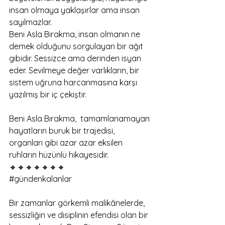
insan olmaya yaklaşırlar ama insan 
sayılmazlar.
Beni Asla Bırakma, insan olmanın ne 
demek olduğunu sorgulayan bir ağıt 
gibidir. Sessizce ama derinden isyan 
eder. Sevilmeye değer varlıkların, bir 
sistem uğruna harcanmasına karşı 
yazılmış bir iç çekiştir.
Beni Asla Bırakma,  tamamlanamayan 
hayatların buruk bir trajedisi, 
organları gibi azar azar eksilen 
ruhların hüzünlü hikayesidir. 
🔸️🔸️🔸️🔸️🔸️🔸️🔸️
#gündenkalanlar
Bir zamanlar görkemli malikânelerde, 
sessizliğin ve disiplinin efendisi olan bir 