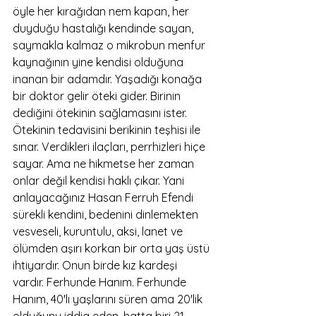
öyle her kırağıdan nem kapan, her 
duyduğu hastalığı kendinde sayan, 
saymakla kalmaz o mikrobun menfur 
kaynağının yine kendisi olduğuna 
inanan bir adamdır. Yaşadığı konağa 
bir doktor gelir öteki gider. Birinin 
dediğini ötekinin sağlamasını ister. 
Ötekinin tedavisini berikinin teşhisi ile 
sınar. Verdikleri ilaçları, perrhizleri hiçe 
sayar. Ama ne hikmetse her zaman 
onlar değil kendisi haklı çıkar. Yani 
anlayacağınız Hasan Ferruh Efendi 
sürekli kendini, bedenini dinlemekten 
vesveseli, kuruntulu, aksi, lanet ve 
ölümden aşırı korkan bir orta yaş üstü 
ihtiyardır. Onun birde kız kardeşi 
vardır. Ferhunde Hanım. Ferhunde 
Hanım, 40'lı yaşlarını süren ama 20'lik 
olduğunu iddia eden, hatta biri 21, 