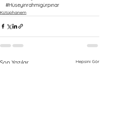
#Hüseyinrahmigürpınar
Kütüphanem
Hepsini Gör
Son Yazılar