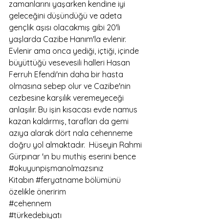
zamanlarını yaşarken kendine iyi 
geleceğini düşündüğü ve adeta 
gençlik aşısı olacakmış gibi 20'li 
yaşlarda Cazibe Hanım'la evlenir. 
Evlenir ama onca yediği, içtiği, içinde 
büyüttüğü vesevesili halleri Hasan 
Ferruh Efendi'nin daha bir hasta 
olmasına sebep olur ve Cazibe'nin 
cezbesine karşılık veremeyeceği 
anlaşılır. Bu işin kısacası evde namus 
kazan kaldırmış, tarafları da gemi 
azıya alarak dört nala cehenneme 
doğru yol almaktadır.  Hüseyin Rahmi 
Gürpınar 'ın bu muthiş eserini bence 
#okuyunpişmanolmazsınız
Kitabın 
#feryatname
 bölümünü 
özelikle öneririm  
#cehennem
#türkedebiyatı