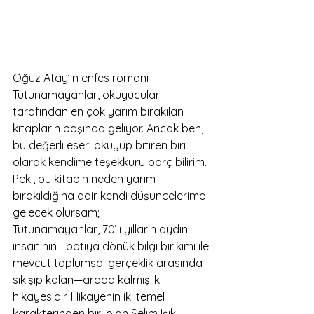
Oğuz Atay’ın enfes romanı 
Tutunamayanlar, okuyucular 
tarafından en çok yarım bırakılan 
kitapların başında geliyor. Ancak ben, 
bu değerli eseri okuyup bitiren biri 
olarak kendime teşekkürü borç bilirim. 
Peki, bu kitabın neden yarım 
bırakıldığına dair kendi düşüncelerime 
gelecek olursam;
Tutunamayanlar, 70’li yılların aydın 
insanının—batıya dönük bilgi birikimi ile 
mevcut toplumsal gerçeklik arasında 
sıkışıp kalan—arada kalmışlık 
hikayesidir. Hikayenin iki temel 
karakterinden biri olan Selim Işık, 