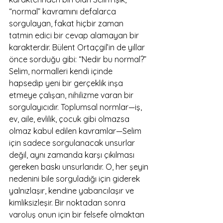
“normal” kavramını defalarca 
sorgulayan, fakat hiçbir zaman 
tatmin edici bir cevap alamayan bir 
karakterdir. Bülent Ortaçgil’in de yıllar 
önce sorduğu gibi: “Nedir bu normal?” 
Selim, normalleri kendi içinde 
hapsedip yeni bir gerçeklik inşa 
etmeye çalışan, nihilizme varan bir 
sorgulayıcıdır. Toplumsal normlar—iş, 
ev, aile, evlilik, çocuk gibi olmazsa 
olmaz kabul edilen kavramlar—Selim 
için sadece sorgulanacak unsurlar 
değil, aynı zamanda karşı çıkılması 
gereken baskı unsurlarıdır. O, her şeyin 
nedenini bile sorguladığı için giderek 
yalnızlaşır, kendine yabancılaşır ve 
kimliksizleşir. Bir noktadan sonra 
varoluş onun için bir felsefe olmaktan 