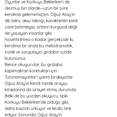
Oyunlar ve Korkuyu Beklerken’i de 
okumuş biri olarak—uzun bir süre 
kendime gelememiştim. Oğuz Atay’ın 
dili, bilinç akışı tekniği, karakterleri kanlı 
canlı betimleyişi, onların kurgusal değil 
de yaşayan insanlar gibi 
hissettirilmesi o kadar gerçekçidir ki, 
kendinizi bir anda bu melodramatik, 
ironik ve sorgulayıcı girdabın içinde 
bulursunuz.
Bence okuyucular, bu girdaba 
kapılmaktan korktukları için 
Tutunamayanlar’ı yarım bırakıyorlar. 
Oğuz Atay’ın kendi tamlık arayışı, 
kitaplarına da sirayet etmiş durumda. 
Belki de bu yüzden okuyucu, tıpkı 
Korkuyu Beklerken’de olduğu gibi, 
daha baştan ürküyor ve kitabı terk 
ediyor. Sonunda, Oğuz Atay’ın 