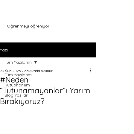
Menu
Öğrenmeyi öğreniyor
Yazı
Tüm Yazılarım
23 Şub 2025
2 dakikada okunur
Tüm Yazılarım
#Neden
Kütüphanem
“Tutunamayanlar”ı Yarım
Blog Yazıları
Bırakıyoruz?