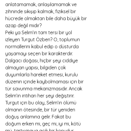
anlatamamak, anlaşılamamak ve 
zihninde sıkışıp kalmak, fiziksel bir 
hücrede olmaktan bile daha büyük bir 
azap değil midir?
Peki ya Selim’in tam tersi bir yol 
izleyen Turgut Özben? O, toplumun 
normallerini kabul edip o düsturda 
yaşamayı seçen bir karakterdir. 
Dalgacı doğası, hiçbir şeyi ciddiye 
almayan yapısı, bilgiden çok 
duyumlarla hareket etmesi, kurulu 
düzenin içinde kaybolmaması için bir 
tür savunma mekanizmasıdır. Ancak 
Selim’in intiharı her şeyi değiştirir. 
Turgut için bu olay, Selim’in ölümü 
olmanın ötesinde, bir tür yeniden 
doğuş anlamına gelir. Fakat bu 
doğum erken mi, geç mi, iyi mi, kötü 
mü, tartışmaya açık bir konudur. 