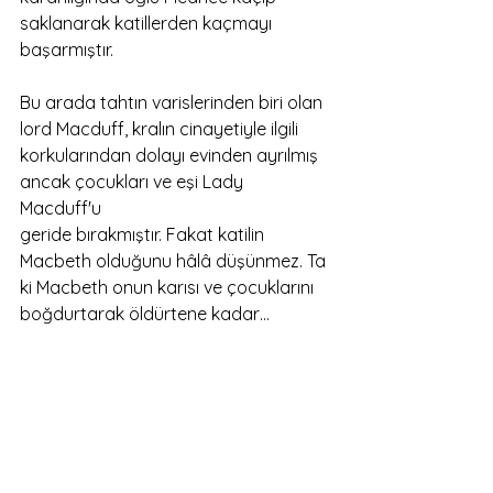
saklanarak katillerden kaçmayı 
başarmıştır.  
Bu arada tahtın varislerinden biri olan 
lord Macduff, kralın cinayetiyle ilgili 
korkularından dolayı evinden ayrılmış 
ancak çocukları ve eşi Lady 
Macduff'u 
geride bırakmıştır. Fakat katilin 
Macbeth olduğunu hâlâ düşünmez. Ta 
ki Macbeth onun karısı ve çocuklarını 
boğdurtarak öldürtene kadar…
Macbeth, artık eline bulaşan bu kadar 
kandan sonra kabuslar, korkularını 
yansıtan hayali görüntüler, onu 
lanetleyen korkunç sesler duyup 
görmeye başlamıştır bile… Verdiği bir 