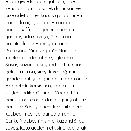
en az gece kadar siyahlar içinde 
kendi aralarında sürekli konuşan ve 
bize adeta birer kabus gibi görünen 
cadılarla açılış yapar. Bu arada 
böylesi 
#iffrit
 bir gecenin hemen 
yanıbaşında savaş çığlıkları da 
duyulur. İngiliz Edebiyatı Tarihi 
Profesörü  Mina Urgan'ın Macbeth 
incelemesinde sahne şöyle anlatılır: 
Savaş kazanılıp kaybedildikten sonra, 
gök gürültüsü, şimşek ve yağmurla 
yeniden buluşup, gün batmadan önce 
Macbeth'in karşısına çıkacaklarını 
söyler cadılar. Oyunda Macbeth'in 
adını ilk önce onlardan duymuş oluruz 
böylece. Savaşın hem kazanılıp hem 
kaybedilmesi ise, ayrıca anlamlıdır. 
Çünkü Macbeth'in şimdi kazandığı bu 
savaş, kötü güçlerin etkisine kapılarak 