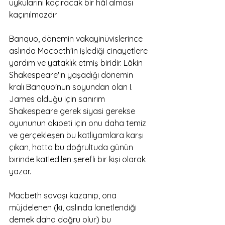
uykularını kaçıracak bir hâl alması 
kaçınılmazdır.  
Banquo, dönemin vakayinüvislerince 
aslında Macbeth'in işlediği cinayetlere 
yardım ve yataklık etmiş biridir. Lâkin 
Shakespeare'in yaşadığı dönemin 
kralı Banquo'nun soyundan olan I. 
James olduğu için sanırım 
Shakespeare gerek siyasi gerekse 
oyununun akıbeti için onu daha temiz 
ve gerçekleşen bu katliyamlara karşı 
çıkan, hatta bu doğrultuda günün 
birinde katledilen şerefli bir kişi olarak 
yazar. 
Macbeth savaşı kazanıp, ona 
müjdelenen (ki, aslında lanetlendiği 
demek daha doğru olur) bu 