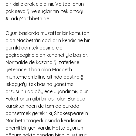
bir kişi olarak ele alınır. Ve tabi onun 
çok sevdiği ve suçlarının  tek ortağı 
#LadyMachbeth
 de… 
Oyun başlarda muzaffer bir komutan 
olan Macbeth'in cadıların kendisine bir 
gün iktidarı tek başına ele 
geçireceğine olan kehanetiyle başlar. 
Normalde de kazandığı zaferlerle 
yeterince itibarı olan Macbeth 
muhtemelen bilinç altında bastırdığı 
İskoçya'yı tek başına yönetme 
arzusunu da böylece uyandırmış olur. 
Fakat onun gibi bir asil olan Banquo 
karakterinden de tam da burada 
bahsetmek gerekir ki, Shakespeare'in 
Macbeth tragedyasında kendisinin 
önemli bir yeri vardır. Hatta oyunun 
dönüm noktalarından birini oluşturur 