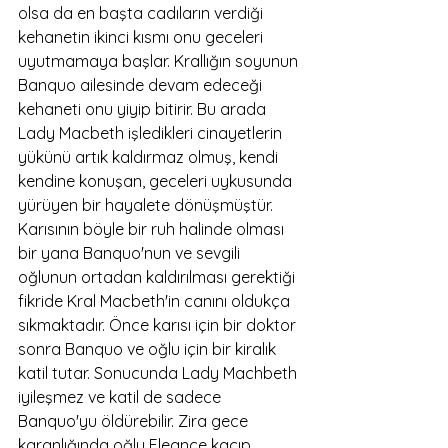
olsa da en başta cadıların verdiği 
kehanetin ikinci kısmı onu geceleri 
uyutmamaya başlar. Krallığın soyunun 
Banquo ailesinde devam edeceği 
kehaneti onu yiyip bitirir. Bu arada 
Lady Macbeth işledikleri cinayetlerin 
yükünü artık kaldırmaz olmuş, kendi 
kendine konuşan, geceleri uykusunda 
yürüyen bir hayalete dönüşmüştür. 
Karısının böyle bir ruh halinde olması 
bir yana Banquo'nun ve sevgili 
oğlunun ortadan kaldırılması gerektiği 
fikride Kral Macbeth'in canını oldukça 
sıkmaktadır. Önce karısı için bir doktor 
sonra Banquo ve oğlu için bir kiralık 
katil tutar. Sonucunda Lady Machbeth 
iyileşmez ve katil de sadece 
Banquo'yu öldürebilir. Zira gece 
karanlığında oğlu Fleance kaçıp 