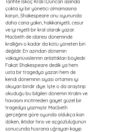
Tarihte İskoç Kralı I.Duncan aslında 
çokta iyi bir yönetici olmamasına 
karşın, Shakespeare onu oyununda 
daha cana yakın, hakkaniyetli, cesur 
ve iyi niyetli bir kral olarak yazar. 
Macbeth de idaresi döneminde 
krallığını o kadar da kötü yöneten biri 
değildir. En azından dönemin 
vakayinüvislerinin anlattıkları böyledir. 
Fakat Shakespeare dedik ya hem 
usta bir tragedya yazarı hem de 
kendi döneminin siyasi ortamını iyi 
okuyan biridir diye. İşte o da araştırıp 
okuduğu bu bilgileri dönemin Kralını ve 
havasını incitmeden gayet güzel bir 
tragedya yazmıştır. Macbeth 
gerçeğine göre oyunda oldukça kan 
döken, iktidar hırsı ve açgözlülüğünün 
sonucunda hüsrana uğrayan kayıp 