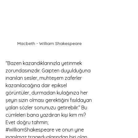
Macbeth - William Shakespeare
“Bazen kazandıklarınızla yetinmek 
zorundasınızdır. Gaipten duyulduğuna 
inanılan sesler, muhteşem zaferler 
kazanılacağına dair epiksel 
görüntüler, durmadan kulağınıza her 
şeyin sizin olması gerektiğini fısıldayan 
yalan sözler sonunuzu getirebilir.” Bu 
cümleleri bana yazdıran kişi kim mi? 
Evet doğru tahmin; 
#WilliamShakespeare
 ve onun yine 
inanılmaz tragedyalarından biri olan 