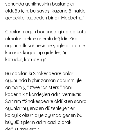
sonunda yenilmesinin başlangıcı 
olduğu için, bu savaşı kazandığı halde 
gerçekte kaybeden biridir Macbeth…” 
Cadıların oyun boyunca iyi ya da kötü 
olmaları pekte önemli değildir. Zira 
oyunun ilk sahnesinde şöyle bir cümle 
kurarak kaybolup giderler; “iyi 
kötüdür, kötüde iyi” 
Bu cadıları ki Shakespeare onları 
oyununda hiçbir zaman cadı ismiyle 
anmamış, “ 
#Weirdsisters
 ” Yani 
kaderin kız kardeşleri adını vermiştir. 
Sanırım 
#Shakespeare
 öldükten sonra 
oyunlarını yeniden düzenleyenler 
kolaylık olsun diye oyunda geçen bu 
büyülü tiplerin adını cadı olarak 
değiştirmişlerdir. 