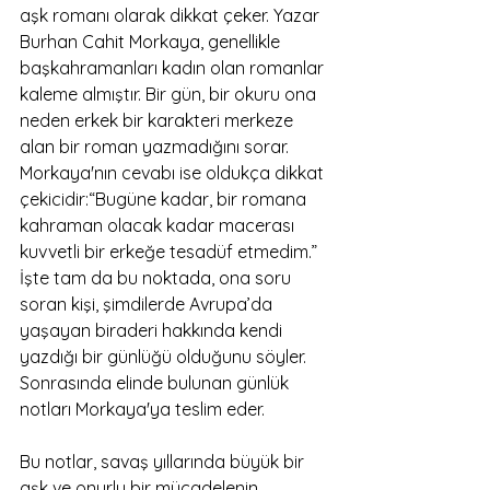
aşk romanı olarak dikkat çeker. Yazar 
Burhan Cahit Morkaya, genellikle 
başkahramanları kadın olan romanlar 
kaleme almıştır. Bir gün, bir okuru ona 
neden erkek bir karakteri merkeze 
alan bir roman yazmadığını sorar. 
Morkaya'nın cevabı ise oldukça dikkat 
çekicidir:“Bugüne kadar, bir romana 
kahraman olacak kadar macerası 
kuvvetli bir erkeğe tesadüf etmedim.”
İşte tam da bu noktada, ona soru 
soran kişi, şimdilerde Avrupa’da 
yaşayan biraderi hakkında kendi 
yazdığı bir günlüğü olduğunu söyler. 
Sonrasında elinde bulunan günlük 
notları Morkaya'ya teslim eder. 
Bu notlar, savaş yıllarında büyük bir 
aşk ve onurlu bir mücadelenin 