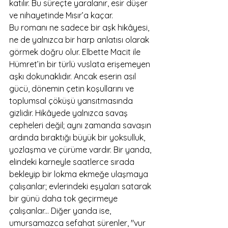
katılır. Bu süreçte yaralanır, esir düşer 
ve nihayetinde Mısır’a kaçar.
Bu romanı ne sadece bir aşk hikâyesi, 
ne de yalnızca bir harp anlatısı olarak 
görmek doğru olur. Elbette Macit ile 
Hümret’in bir türlü vuslata erişemeyen 
aşkı dokunaklıdır. Ancak eserin asıl 
gücü, dönemin çetin koşullarını ve 
toplumsal çöküşü yansıtmasında 
gizlidir. Hikâyede yalnızca savaş 
cepheleri değil; aynı zamanda savaşın 
ardında bıraktığı büyük bir yoksulluk, 
yozlaşma ve çürüme vardır. Bir yanda, 
elindeki karneyle saatlerce sırada 
bekleyip bir lokma ekmeğe ulaşmaya 
çalışanlar; evlerindeki eşyaları satarak 
bir günü daha tok geçirmeye 
çalışanlar... Diğer yanda ise, 
umursamazca sefahat sürenler, "vur 