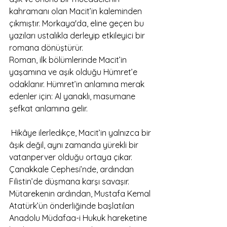
kahramanı olan Macit’in kaleminden 
çıkmıştır. Morkaya'da, eline geçen bu 
yazıları ustalıkla derleyip etkileyici bir 
romana dönüştürür.
Roman, ilk bölümlerinde Macit’in 
yaşamına ve aşık olduğu Hümret’e 
odaklanır. Hümret’in anlamına merak 
edenler için: Al yanaklı, masumane 
şefkat anlamına gelir.
 Hikâye ilerledikçe, Macit’in yalnızca bir 
âşık değil, aynı zamanda yürekli bir 
vatanperver olduğu ortaya çıkar. 
Çanakkale Cephesi’nde, ardından 
Filistin’de düşmana karşı savaşır. 
Mütarekenin ardından, Mustafa Kemal 
Atatürk’ün önderliğinde başlatılan 
Anadolu Müdafaa-i Hukuk hareketine 