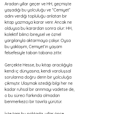
Aradan yıllar geçer ve HH, geçmişte 
yaşadığı bu yolculuğu ve “Cemiyet” 
adını verdiği topluluğu anlatan bir 
kitap yazmaya karar verir. Ancak ne 
olduysa bu karardan sonra olur: HH, 
kolektif bilinci bireysel ve öznel 
yargılarıyla aktarmaya çalışır. Oysa 
bu yaklaşım, Cemiyet’in yaşam 
felsefesiyle taban tabana zıttır.
Gerçekte Hesse, bu kitap aracılığıyla 
kendi iç dünyasına, kendi varoluşsal 
sorularına doğru derin bir yolculuğa 
çıkmıştır. Ulaşmak istediği bilgi her ne 
kadar ruhsal bir arınmayı vadetse de, 
o bu süreci farkında olmadan 
benmerkezci bir tavırla yürütür.
İşte tam bu noktada, yıllar önce 