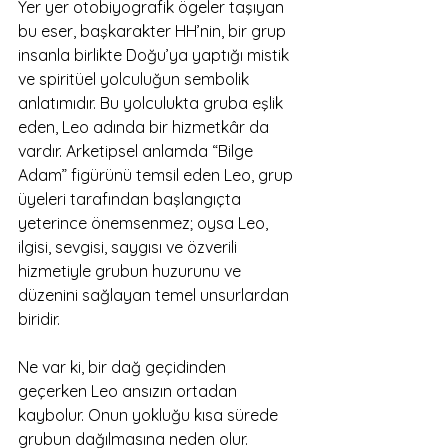
Yer yer otobiyografik ögeler taşıyan 
bu eser, başkarakter HH’nin, bir grup 
insanla birlikte Doğu’ya yaptığı mistik 
ve spiritüel yolculuğun sembolik 
anlatımıdır. Bu yolculukta gruba eşlik 
eden, Leo adında bir hizmetkâr da 
vardır. Arketipsel anlamda “Bilge 
Adam” figürünü temsil eden Leo, grup 
üyeleri tarafından başlangıçta 
yeterince önemsenmez; oysa Leo, 
ilgisi, sevgisi, saygısı ve özverili 
hizmetiyle grubun huzurunu ve 
düzenini sağlayan temel unsurlardan 
biridir.
Ne var ki, bir dağ geçidinden 
geçerken Leo ansızın ortadan 
kaybolur. Onun yokluğu kısa sürede 
grubun dağılmasına neden olur. 