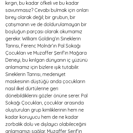
kırgın, bu kadar öfkeli ve bu kadar 
savunmasız? Cevabı bulmak için onları 
birey olarak değil; bir grubun, bir 
çatışmanın ve de doldurulamayan bir 
boşluğun parçası olarak okumamız 
gerekir. William Golding’in Sineklerin 
Tanrısı, Ferenc Molnár’ın Pal Sokağı 
Çocukları ve Muzaffer Şerif’in Mağara 
Deneyi, bu kırılgan dünyanın iç yüzünü 
anlamamız için bizlere ışık tutabilir.
Sineklerin Tanrısı, medeniyet 
maskesinin düştüğü anda çocukların 
nasıl ilkel dürtülerine geri 
dönebildiklerini gözler önüne serer. Pal 
Sokağı Çocukları, çocuklar arasında 
oluşturulan grup kimliklerinin hem ne 
kadar koruyucu hem de ne kadar 
zorbalık dolu ve dışlayıcı olabileceğini 
anlamamızı sağlar. Muzaffer Şerif’in 